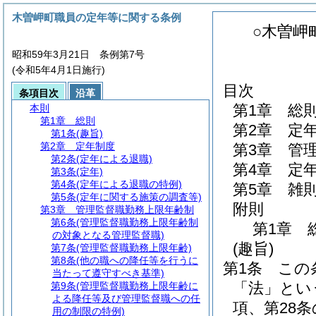
木曽岬町職員の定年等に関する条例
○木曽岬
昭和59年3月21日 条例第7号
(令和5年4月1日施行)
目次
条項目次
沿革
第1章
総
本則
第1章
総則
第2章
定
第1条
(趣旨)
第2章
定年制度
第3章
管
第2条
(定年による退職)
第4章
定
第3条
(定年)
第4条
(定年による退職の特例)
第5章
雑
第5条
(定年に関する施策の調査等)
附則
第3章
管理監督職勤務上限年齢制
第6条
(管理監督職勤務上限年齢制
第1章
の対象となる管理監督職)
(趣旨)
第7条
(管理監督職勤務上限年齢)
第8条
(他の職への降任等を行うに
第1条
この
当たって遵守すべき基準)
「法」とい
第9条
(管理監督職勤務上限年齢に
よる降任等及び管理監督職への任
項、第28条
用の制限の特例)