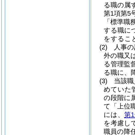
る職の属
第1項第
「標準職
する職に
をするこ
(2)
人事の
外の職又
る管理監
る職に、
(3)
当該職
めていた
の段階に
て「上位
には、
第
を考慮し
職員の降