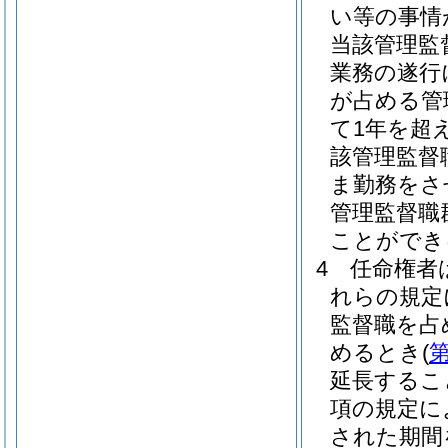
い等の事情
当該管理監
業務の遂行
が占める管
て1年を超
該管理監督
ま勤務をさ
管理監督職
ことができ
4
任命権者
れらの規定
監督職を占
めるとき
(
第
延長するこ
項の規定に
された期間