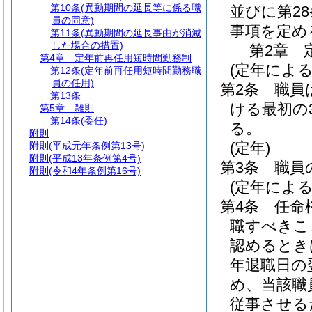
第10条
(異動期間の延長等に係る職
並びに第2
員の同意)
事項を定め
第11条
(異動期間の延長事由が消滅
した場合の措置)
第2章
第4章
定年前再任用短時間勤務制
(定年による
第12条
(定年前再任用短時間勤務職
員の任用)
第2条
職員
第13条
ける最初の3
第5章
雑則
第14条
(委任)
る。
附則
(定年)
附則
(平成元年条例第13号)
附則
(平成13年条例第4号)
第3条
職員
附則
(令和4年条例第16号)
(定年によ
第4条
任命
職すべきこ
認めるとき
年退職日の
め、当該職
従事させる