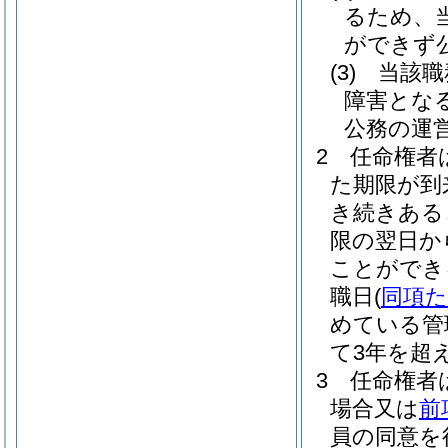
るため、
ができず
(3)
当該職
障害とな
公務の運
2
任命権者
た期限が到
き続きある
限の翌日か
ことができ
職日
(
同項
めている管
て3年を超
3
任命権者
場合又は
前
員の同意を