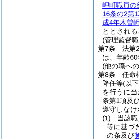
岬町職員の
16条の2第
成4年木曽岬
ととされる
(管理監督
第7条
法第
は、年齢6
(他の職へ
第8条
任命
降任等
(以
を行うに当た
条第1項及
遵守しなけ
(1)
当該職
等に基づ
の条及び