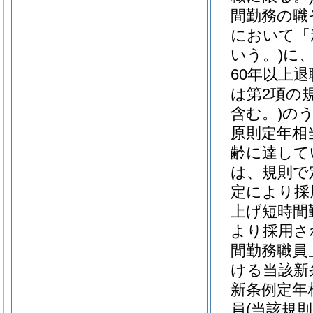
間勤務の職
において「
いう。)
に
60年以上
は第2項の
含む。)
の
原則定年相
齢に達して
は、規則で
定により採
上げ短時間
より採用さ
間勤務職員
ける当該新
新条例定年
員
(当該規