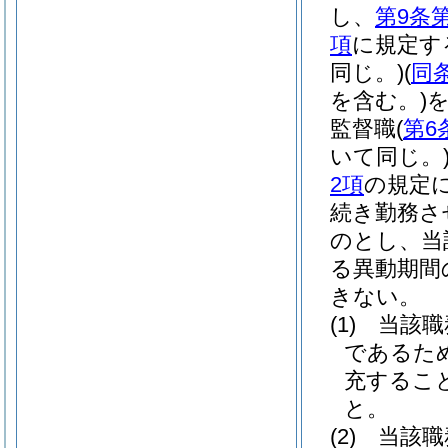
し、
第9条
項
に規定す
同じ。)
(
同
を含む。)
監督職
(
第6
いて同じ。
2項
の規定
続き勤務さ
のとし、当
る異動期間
きない。
(1)
当該職
であるた
充するこ
と。
(2)
当該職