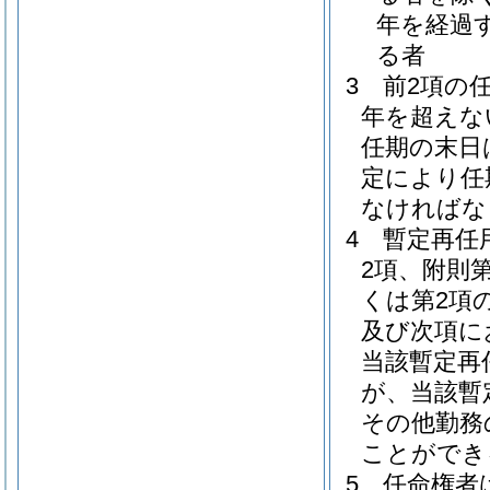
年を経過
る者
3
前2項の
年を超えな
任期の末日
定により任
なければな
4
暫定再任
2項、附則
くは第2項
及び次項に
当該暫定再
が、当該暫
その他勤務
ことができ
5
任命権者