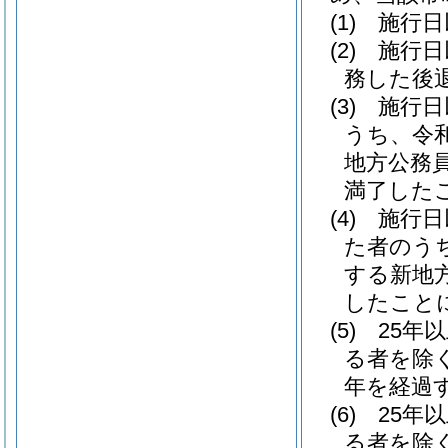
(1)
施行日
(2)
施行日
務した後
(3)
施行日
うち、令
地方公務
満了した
(4)
施行日
た者のう
する新地
したこと
(5)
25年
る者を除く
年を経過
(6)
25年
る者を除く