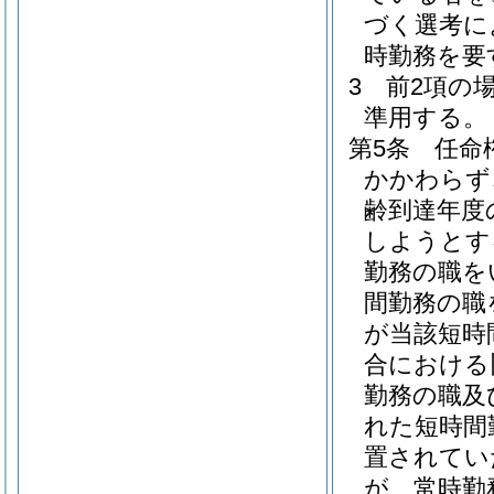
づく選考に
時勤務を要
3
前2項の
準用する。
第5条
任命
かかわらず
齢到達年度
しようとす
勤務の職を
間勤務の職
が当該短時
合における
勤務の職及
れた短時間
置されてい
が、常時勤