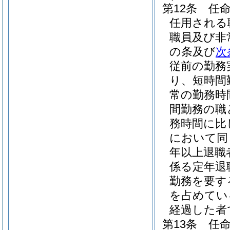
第12条
任
任用される
職員及び非
の条及び
次
従前の勤務
り、短時間
常の勤務時
間勤務の職
務時間に比
において同
年以上退職
係る定年退
勤務を要す
を占めてい
経過した者
第13条
任