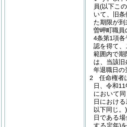
員
(以下こ
いて、旧条
た期限が到
曽岬町職員
4条第1項
認を得て、
範囲内で期
は、当該旧
年退職日の
2
任命権者
日、令和11
において同
日における
以下同じ。)
日である場
する定年)