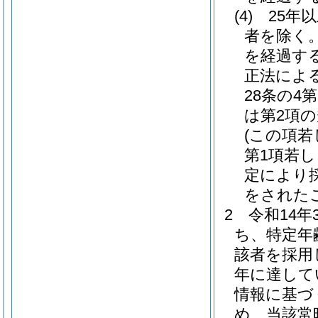
(4)
25年
者を除く。
を経過す
正法によ
28条の4
は第2項
(この項若
第1項若し
定により
をされた
2
令和14
ち、特定年
該者を採用
年に達して
情報に基づ
め、当該常