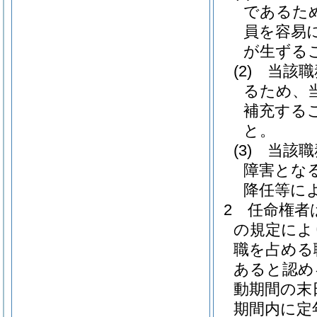
であるた
員を容易
が生ずる
(2)
当該職
るため、
補充する
と。
(3)
当該職
障害とな
降任等に
2
任命権者
の規定によ
職を占める
あると認め
動期間の末
期間内に定