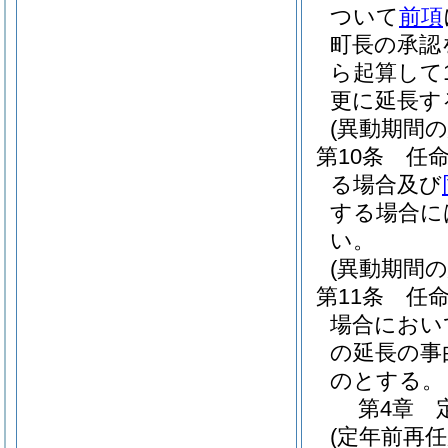
ついて
前項
町長の承認
ら起算して
更に延長す
(異動期間
第10条
任
る場合及び
する場合に
い。
(異動期間
第11条
任
場合におい
の延長の事
のとする。
第4章
(定年前再