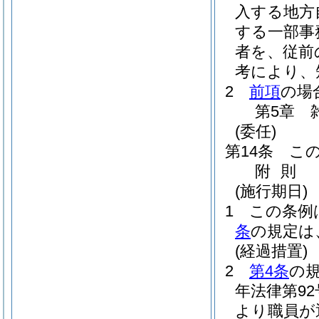
入する地方
する一部事
者を、従前
考により、
2
前項
の場
第5章
(委任)
第14条
こ
附
則
(施行期日)
1
この条例
条
の規定は
(経過措置)
2
第4条
の
年法律第9
より職員が