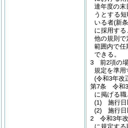
達年度の末
うとする短
いる者
(新
に採用する
他の規則で
範囲内で任
できる。
3
前2項の
規定を準用
(令和3年
第7条
令和
に掲げる職
(1)
施行日
(2)
施行日
2
令和3年
に規定する