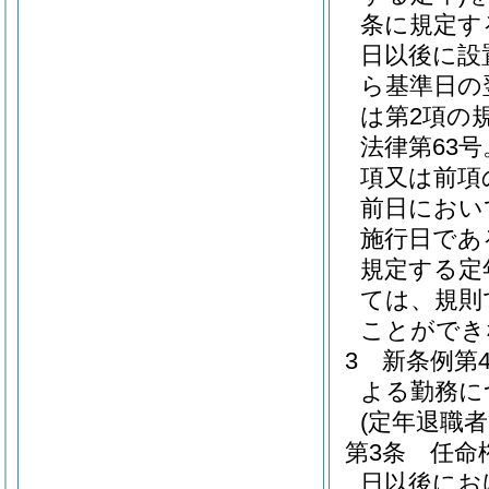
条に規定す
日以後に設
ら基準日の
は第2項の
法律第63
項又は前項
前日におい
施行日であ
規定する定
ては、規則
ことができ
3
新条例第
よる勤務に
(定年退職
第3条
任命
日以後にお