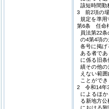
該短時間勤
3
前2項の
規定を準用
第6条
任命
員法第22
の4第4項
各号に掲げ
ある者であ
に係る旧条
績その他の
えない範囲
ことができ
2
令和14
によるほか
る新地方公
における附