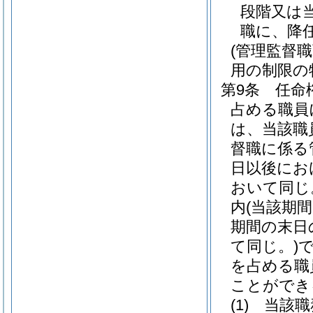
段階又は
職に、降
(管理監督
用の制限の
第9条
任命
占める職員
は、当該職
督職に係る
日以後にお
おいて同じ
内
(当該期
期間の末日
て同じ。)
を占める職
ことができ
(1)
当該職