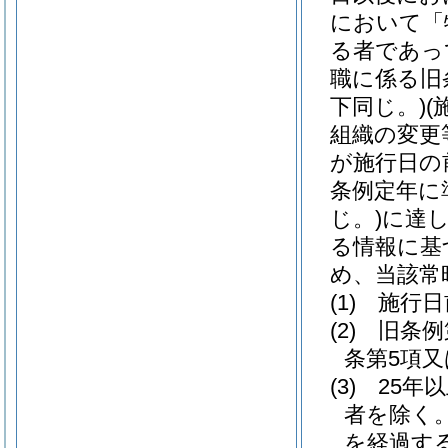
において「
る者であっ
職に係る旧
下同じ。)
(
組織の変更
が施行日の
条例定年に
じ。)
に達
る情報に基
め、当該常
(1)
施行日
(2)
旧条例
条第5項
(3)
25年
者を除く。
を経過す