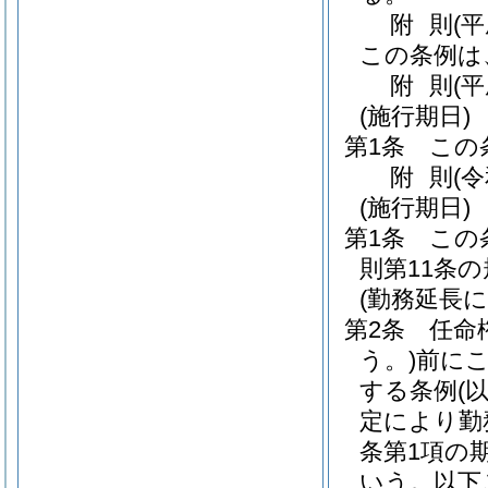
附
則
(
この条例は
附
則
(
(施行期日)
第1条
この
附
則
(
(施行期日)
第1条
この
則第11条
(勤務延長
第2条
任命
う。)
前に
する条例
(
定により勤
条第1項の
いう。以下