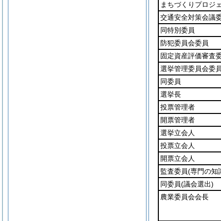
まちづくりプロジ
交通安全対策会議
同特別委員
防犯委員会委員
固定資産評価審査
選挙管理委員会委
同委員
選挙長
投票管理者
開票管理者
選挙立会人
投票立会人
開票立会人
監査委員
(専門の知
同委員
(議会選出)
農業委員会会長