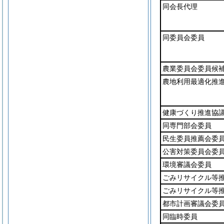
同会長代理
同委員会委員
農業委員会委員候
農地利用最適化推
健康づくり推進協
同専門部会委員
民生委員推薦会委
公害対策委員会委
環境審議会委員
ごみリサイクル等
ごみリサイクル等
都市計画審議会委
同臨時委員