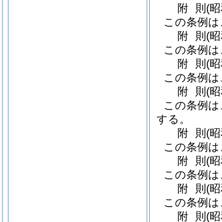
附
則
(
この条例は
附
則
(
この条例は
附
則
(
この条例は
附
則
(
この条例は
する。
附
則
(
この条例は
附
則
(
この条例は
附
則
(
この条例は
附
則
(