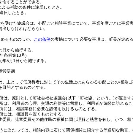
を命ずることができる。
による補助の条件に違反したとき。
違反したとき。
付を受けた協議会は、心配ごと相談事業について、事業年度ごとに事業
提出しなければならない。
定めるもののほか、
この条例
の実施について必要な事項は、町長が定め
の日から施行する。
元年
条例第13号)
元年5月1日から施行する。
運営要綱
は、主として低所得者に対してその生活上のあらゆる心配ごとの相談に
を目的とするものとする。
相談所は、原則として町社会福祉協議会(以下「町社協」という。)が運営す
相談所は、利用者の心理、交通の利便等に留意し、利用者が気軽に訪れる
相談所には、相談業務に必要な設備を設けるものとする。
談所には、相談員を置くものとする。
生委員、児童委員その他住民の福祉に関し理解と熱意を有し、かつ、相
を行うに当たっては、相談内容に応じて関係機関に紹介する等適切な助言