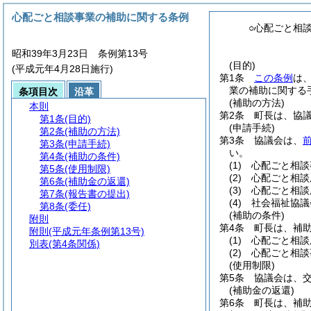
心配ごと相談事業の補助に関する条例
○心配ごと相
昭和39年3月23日 条例第13号
(目的)
(平成元年4月28日施行)
第1条
この条例
は
業の補助に関する
条項目次
沿革
(補助の方法)
本則
第2条
町長は、協
第1条
(目的)
(申請手続)
第2条
(補助の方法)
第3条
協議会は、
第3条
(申請手続)
い。
第4条
(補助の条件)
(1)
心配ごと相談
第5条
(使用制限)
(2)
心配ごと相談
第6条
(補助金の返還)
(3)
心配ごと相談
第7条
(報告書の提出)
(4)
社会福祉協議
第8条
(委任)
(補助の条件)
附則
第4条
町長は、補
附則
(平成元年条例第13号)
(1)
心配ごと相談
別表
(第4条関係)
(2)
心配ごと相談
(使用制限)
第5条
協議会は、
(補助金の返還)
第6条
町長は、補