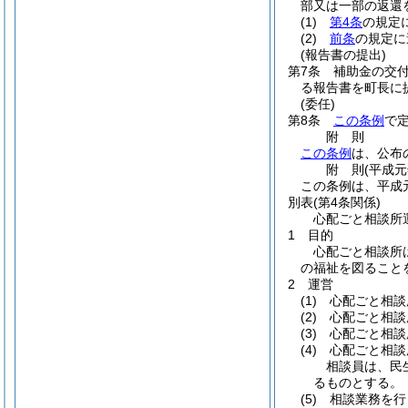
部又は一部の返還
(1)
第4条
の規定
(2)
前条
の規定に
(報告書の提出)
第7条
補助金の交
る報告書を町長に
(委任)
第8条
この条例
で
附
則
この条例
は、公布
附
則
(平成
この条例は、平成
別表
(第4条関係)
心配ごと相談所
1 目的
心配ごと相談所
の福祉を図ること
2 運営
(1) 心配ごと
(2) 心配ごと
(3) 心配ごと
(4) 心配ごと相
相談員は、民
るものとする。
(5) 相談業務