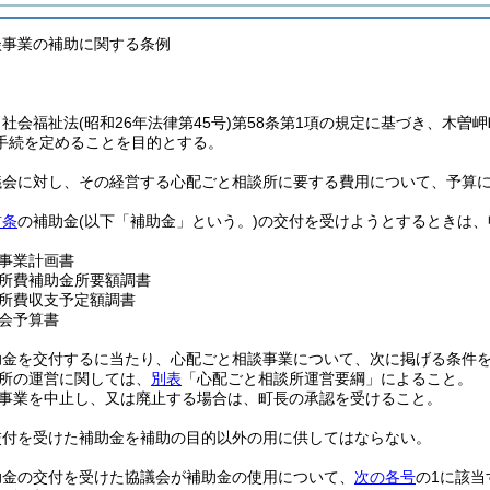
談事業の補助に関する条例
、社会福祉法
(昭和26年法律第45号)
第58条第1項の規定に基づき、木曽
手続を定めることを目的とする。
議会に対し、その経営する心配ごと相談所に要する費用について、予算
前条
の補助金
(以下「補助金」という。)
の交付を受けようとするときは、
事業計画書
所費補助金所要額調書
所費収支予定額調書
会予算書
助金を交付するに当たり、心配ごと相談事業について、次に掲げる条件
所の運営に関しては、
別表
「心配ごと相談所運営要綱」によること。
事業を中止し、又は廃止する場合は、町長の承認を受けること。
交付を受けた補助金を補助の目的以外の用に供してはならない。
助金の交付を受けた協議会が補助金の使用について、
次の各号
の1に該