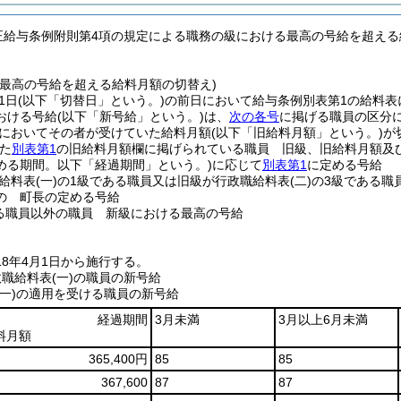
改正給与条例附則第4項の規定による職務の級における最高の号給を超え
る最高の号給を超える給料月額の切替え)
1日
(以下「切替日」という。)
の前日において給与条例別表第1の給料表
おける号給
(以下「新号給」という。)
は、
次の各号
に掲げる職員の区分
においてその者が受けていた給料月額
(以下「旧給料月額」という。)
が
た
別表第1
の旧給料月額欄に掲げられている職員 旧級、旧給料月額及
める期間。以下「経過期間」という。)
に応じて
別表第1
に定める号給
給料表
(一)
の1級である職員又は旧級が行政職給料表
(二)
の3級である職
の 町長の定める号給
る職員以外の職員 新級における最高の号給
18年4月1日から施行する。
職給料表(一)の職員の新号給
(一)の適用を受ける職員の新号給
経過期間
3月未満
3月以上6月未満
料月額
365,400円
85
85
367,600
87
87