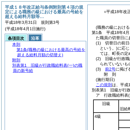
平成１８年改正給与条例附則第４項の規
定による職務の級における最高の号給を
○平成18年
超える給料月額等…
平成18年3月31日 規則第3号
(職務の級におけ
(平成18年4月1日施行)
第1条
平成18年4月
た職員の切替日に
条項目次
沿革
(1)
切替日の前日
本則
という。)
に応じ
第1条
(職務の級における最高の号給を
ては、町長の定
超える給料月額の切替え)
(2)
旧級が行政職
附則
られていないも
別表第1
旧級が行政職給料表(一)の職
(3)
前2号
に掲げ
員の新号給
附
則
(施行期日)
この規則
は、平成
別表第1
旧級が行政
ア 行政職給料表
旧級
旧給
4級