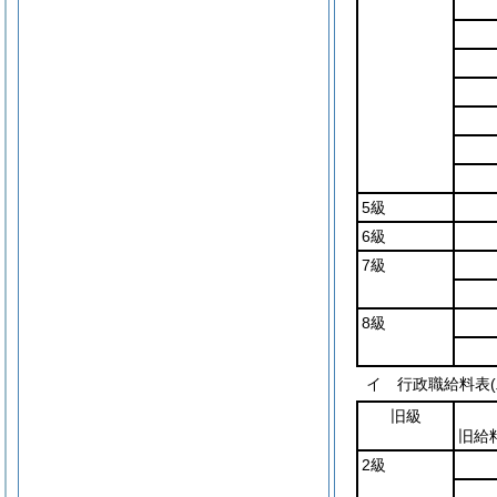
5級
6級
7級
8級
イ 行政職給料表
旧級
旧給
2級