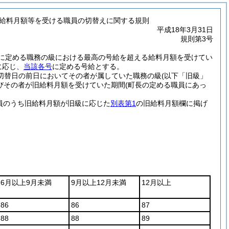
る給料月額等を受ける職員の切替えに関する規則
平成18年3月31日
規則第3号
に定める職務の級における最高の号給を超える給料月額を受けてい
に応じ、
当該各号
に定める号給とする。
切替日の前日においてその者が属していた職務の級
(以下「旧級」
びその者が旧給料月額を受けていた期間
(町長の定める職員にあっ
員のうち旧給料月額が旧級に応じた
別表第1
の旧給料月額欄に掲げ
6月以上9月未満
9月以上12月未満
12月以上
86
86
87
88
88
89