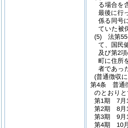
る場合を含
最後に行
係る同号
ていた被
(5)
法第5
て、国民
及び第2
町に住所
者であっ
(普通徴収
第4条
普通
のとおりと
第1期 7月
第2期 8月
第3期 9月
第4期 10