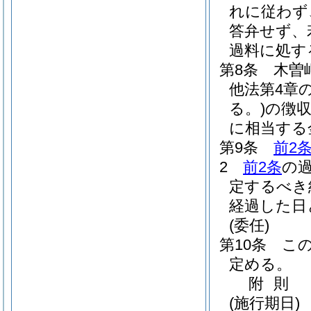
れに従わず
答弁せず、
過料に処す
第8条
木曽
他法第4章
る。)
の徴
に相当する
第9条
前2
2
前2条
の
定するべき
経過した日
(委任)
第10条
こ
定める。
附
則
(施行期日)