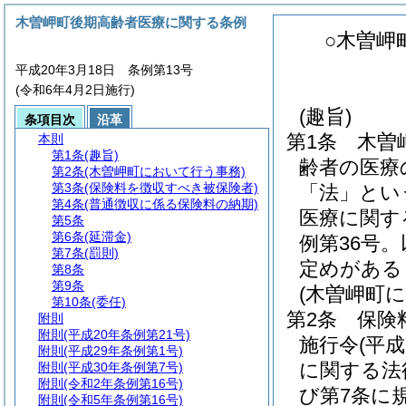
木曽岬町後期高齢者医療に関する条例
○木曽岬
平成20年3月18日 条例第13号
(令和6年4月2日施行)
(趣旨)
条項目次
沿革
第1条
木曽
本則
第1条
(趣旨)
齢者の医療
第2条
(木曽岬町において行う事務)
第3条
(保険料を徴収すべき被保険者)
「法」とい
第4条
(普通徴収に係る保険料の納期)
医療に関す
第5条
第6条
(延滞金)
例第36号
第7条
(罰則)
定めがある
第8条
第9条
(木曽岬町
第10条
(委任)
第2条
保険
附則
附則
(平成20年条例第21号)
施行令
(平成
附則
(平成29年条例第1号)
に関する法
附則
(平成30年条例第7号)
附則
(令和2年条例第16号)
び第7条に
附則
(令和5年条例第16号)