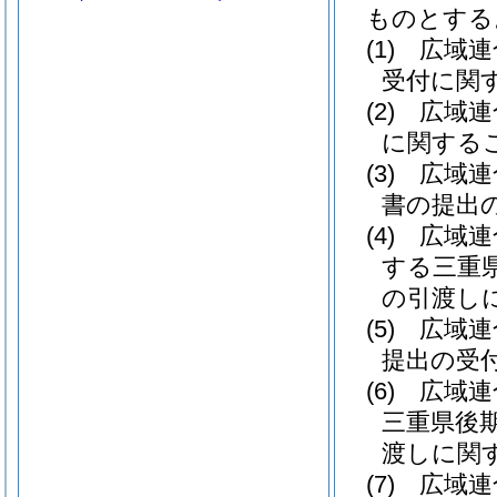
ものとする
(1)
広域連
受付に関
(2)
広域連
に関する
(3)
広域連
書の提出
(4)
広域連
する三重
の引渡し
(5)
広域連
提出の受
(6)
広域連
三重県後
渡しに関
(7)
広域連