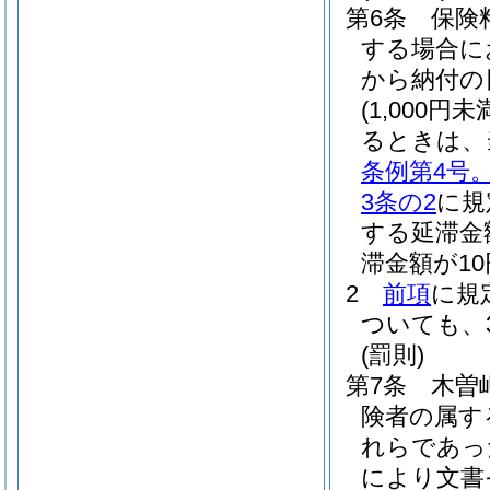
第6条
保険
する場合に
から納付の
(1,000
るときは、
条例第4号
3条の2
に規
する延滞金
滞金額が1
2
前項
に規
ついても、
(罰則)
第7条
木曽
険者の属す
れらであっ
により文書