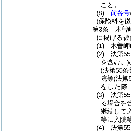
こと。
(8)
前各号
(保険料を
第3条
木曽
に掲げる被
(1)
木曽岬
(2)
法第5
を含む。)
(法第55
院等
(法
をした際
(3)
法第5
る場合を含
継続して
等に入院
(4)
法第5