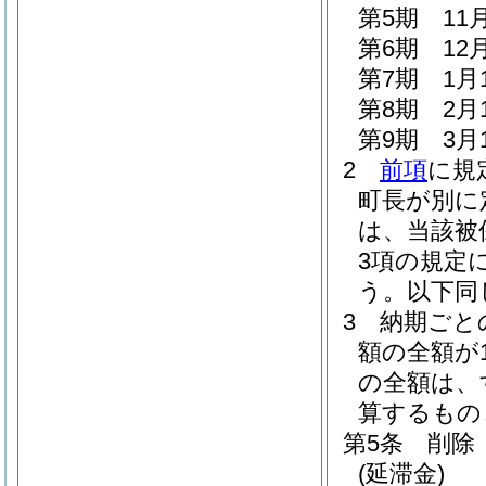
第5期 11
第6期 12
第7期 1月
第8期 2月
第9期 3月
2
前項
に規
町長が別に
は、当該被
3項の規定
う。以下同
3
納期ごと
額の全額が
の全額は、
算するもの
第5条
削除
(延滞金)