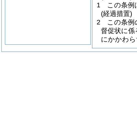
1
この条例
(経過措置)
2
この条例
督促状に係
にかかわら