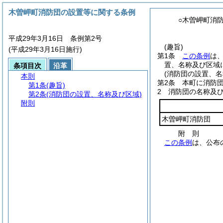
木曽岬町消防団の設置等に関する条例
○木曽岬町消
平成29年3月16日 条例第2号
(趣旨)
(平成29年3月16日施行)
第1条
この条例
は
置、名称及び区域
条項目次
沿革
(消防団の設置、名
本則
第2条
本町に消防
第1条
(趣旨)
2
消防団の名称及
第2条
(消防団の設置、名称及び区域)
附則
木曽岬町消防団
附
則
この条例
は、公布