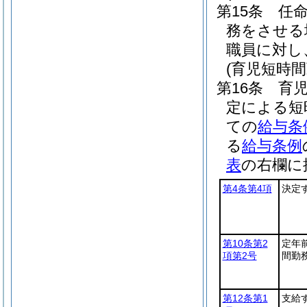
第15条
任
務をさせる
職員に対し
(育児短時
第16条
育
定による短
ての
給与条
る
給与条例
表
の右欄に
第4条第4項
決定
第10条第2
定年
項第2号
間勤
第12条第1
支給