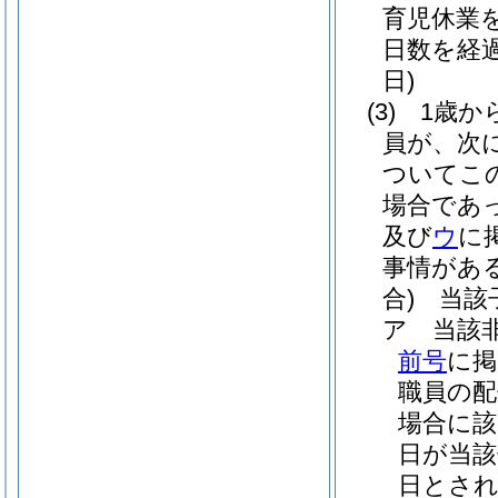
育児休業
日数を経
日)
(3)
1歳か
員が、次
ついてこ
場合であ
及び
ウ
に
事情があ
合)
当該子
ア
当該
前号
に掲
職員の配
場合に該
日が当該
日とさ