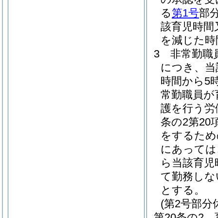
る
第1号
部
該育児時間
を減じた時
3
非常勤職
につき、当
時間から5
常勤職員が
護を行う労
条の2第2
をするため
にあっては
ら当該育児
て勤務しな
とする。
(第2号部分
第20条の2