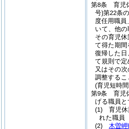
第8条
育児
号)
第22条
度任用職員
いて、他の
その育児休
て得た期間
復帰した日
て規則で定
又はその次
調整するこ
(育児短時
第9条
育児
げる職員と
(1)
育児休
れた職員
(2)
木曽岬