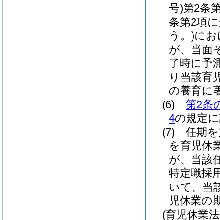
号)
第2条
条第2項
う。)
にお
が、当面
了時に予
り当該育
の養育に
(6)
第2条
4
の規定に
(7)
任期を
を育児休
が、当該
特定職採
いて、当
児休業の
(育児休業