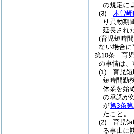
の規定に
(3)
木曽岬
り異動期
延長され
(育児短時
ない場合に
第10条
育
の事情は、
(1)
育児短
短時間勤
休業を始
の承認が
が
第3条第
たこと。
(2)
育児短
る事由に