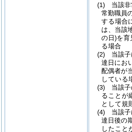
(1)
当該非
常勤職員
する場合
は、当該
の日)
を育
る場合
(2)
当該子
達日にお
配偶者が
している
(3)
当該子
ることが
として規
(4)
当該子
達日後の
したこと