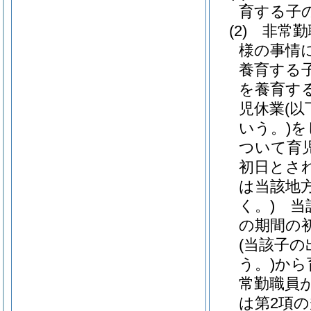
育する子
(2)
非常勤
様の事情
養育する
を養育す
児休業
(
いう。)
を
ついて育
初日とさ
は当該地
く。)
当該
の期間の
(当該子
う。)
から
常勤職員
は第2項