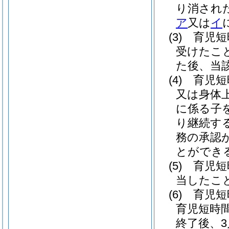
り消され
ア
又は
イ
(3)
育児短
受けたこ
た後、当
(4)
育児短
又は身体
に係る子
り継続す
務の承認
とができ
(5)
育児短
当したこ
(6)
育児短
育児短時
終了後、