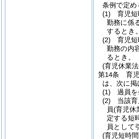
条例で定め
(1)
育児短
勤務に係
するとき
(2)
育児短
勤務の内
るとき。
(育児休業
第14条
育
は、次に掲
(1)
過員を
(2)
当該育
員
(育児
定する短
員として
(育児短時