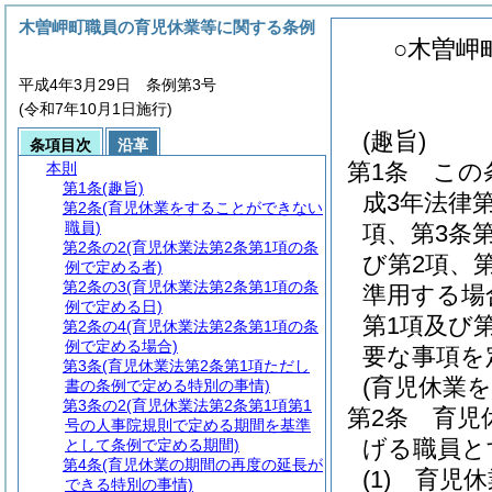
木曽岬町職員の育児休業等に関する条例
○木曽岬
平成4年3月29日 条例第3号
(令和7年10月1日施行)
(趣旨)
条項目次
沿革
第1条
この
本則
第1条
(趣旨)
成3年法律
第2条
(育児休業をすることができない
職員)
項、第3条第
第2条の2
(育児休業法第2条第1項の条
び第2項、第
例で定める者)
第2条の3
(育児休業法第2条第1項の条
準用する場
例で定める日)
第1項及び
第2条の4
(育児休業法第2条第1項の条
例で定める場合)
要な事項を
第3条
(育児休業法第2条第1項ただし
(育児休業
書の条例で定める特別の事情)
第3条の2
(育児休業法第2条第1項第1
第2条
育児
号の人事院規則で定める期間を基準
げる職員と
として条例で定める期間)
第4条
(育児休業の期間の再度の延長が
(1)
育児休
できる特別の事情)