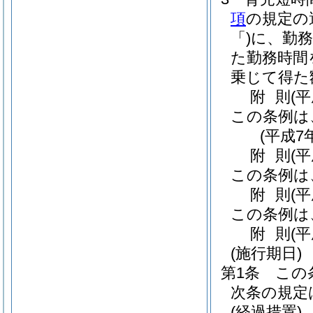
項
の規定の
「)に、勤
た勤務時間
乗じて得た
附
則
(
この条例は
(平成7
附
則
(
この条例は
附
則
(
この条例は
附
則
(
(施行期日)
第1条
この
次条の規定
(経過措置)