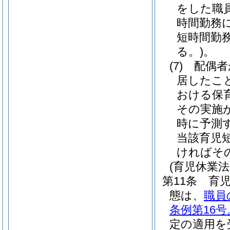
をした職
時間勤務
短時間勤
る。)
。
(7)
配偶者
居したこ
おける保
その実施
時に予測
当該育児
ければそ
(育児休業
第11条
育児
態は、
職員
条例第16
定の適用を