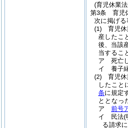
(育児休業
第3条
育児
次に掲げる
(1)
育児休
産したこ
後、当該
当するこ
ア
死亡
イ
養子
(2)
育児休
したこと
条
に規定
ととなっ
ア
前号
イ
民法
る請求に