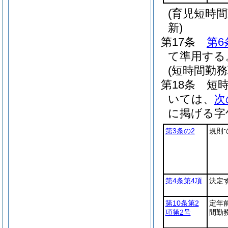
(育児短時
新)
第17条
第6
て準用する
(短時間勤
第18条
短
いては、
次
に掲げる字
第3条の2
規則
第4条第4項
決定
第10条第2
定年
項第2号
間勤