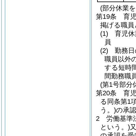
(部分休業
第19条
育
掲げる職員
(1)
育児休
員
(2)
勤務日
職員以外
する短時
間勤務職
(第1号部分
第20条
育児
る同条第1
う。)
の承認
2
労働基準
という。)
の承認を受