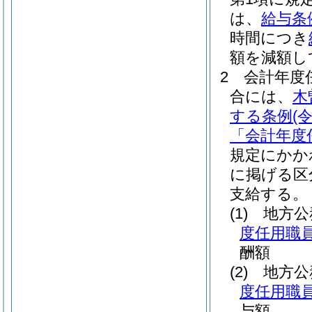
は、
給与条
時間につき
額を減額し
2
会計年度
合には、
木
する条例
(
「会計年度
規定にかか
に掲げる区
支給する。
(1)
地方公
度任用職員
酬額
(2)
地方公
度任用職員
与額