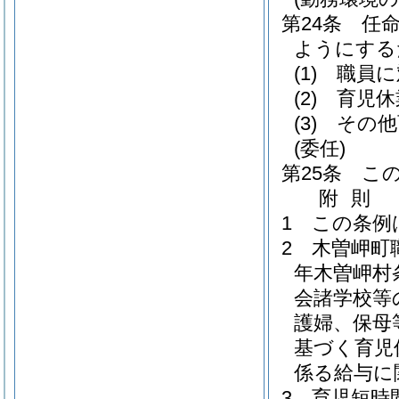
第24条
任
ようにする
(1)
職員に
(2)
育児休
(3)
その他
(委任)
第25条
こ
附
則
1
この条例
2
木曽岬町
年木曽岬村条
会諸学校等
護婦、保母
基づく育児
係る給与に
3
育児短時