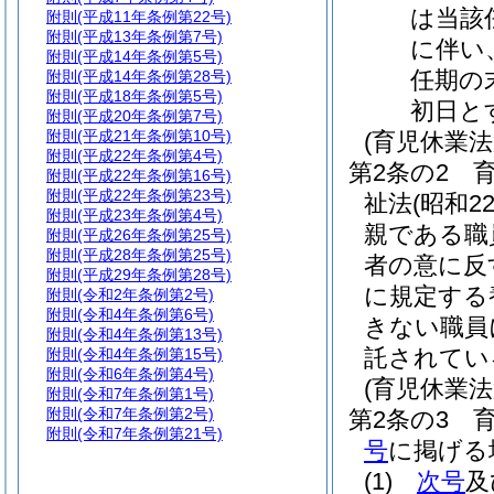
は当該
附則
(平成11年条例第22号)
附則
(平成13年条例第7号)
に伴い
附則
(平成14年条例第5号)
任期の
附則
(平成14年条例第28号)
附則
(平成18年条例第5号)
初日と
附則
(平成20年条例第7号)
附則
(平成21年条例第10号)
(育児休業
附則
(平成22年条例第4号)
第2条の2
附則
(平成22年条例第16号)
附則
(平成22年条例第23号)
祉法
(昭和2
附則
(平成23年条例第4号)
親である職
附則
(平成26年条例第25号)
附則
(平成28年条例第25号)
者の意に反
附則
(平成29年条例第28号)
に規定する
附則
(令和2年条例第2号)
附則
(令和4年条例第6号)
きない職員
附則
(令和4年条例第13号)
託されてい
附則
(令和4年条例第15号)
附則
(令和6年条例第4号)
(育児休業
附則
(令和7年条例第1号)
附則
(令和7年条例第2号)
第2条の3
附則
(令和7年条例第21号)
号
に掲げる
(1)
次号
及