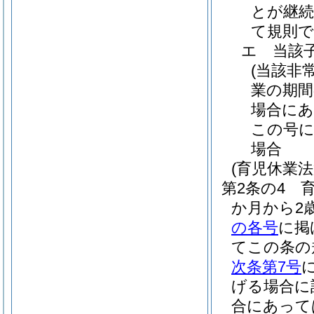
とが継
て規則で
エ
当該
(当該非
業の期間
場合にあ
この号
場合
(育児休業
第2条の4
か月から2
の各号
に掲
てこの条の
次条第7号
げる場合に
合にあって