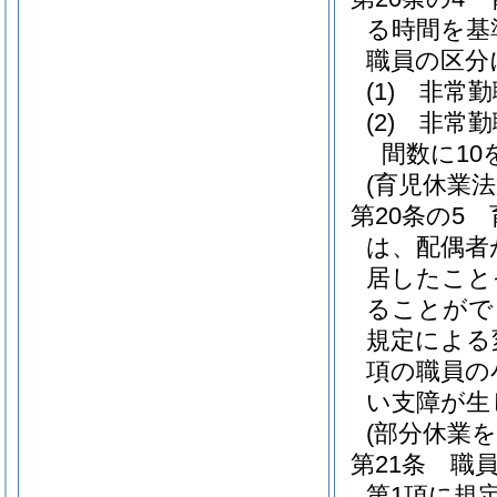
る時間を基
職員の区分
(1)
非常勤
(2)
非常勤
間数に1
(育児休業
第20条の5
は、配偶者
居したこと
ることがで
規定による
項の職員の
い支障が生
(部分休業
第21条
職
第1項に規