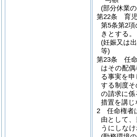
(部分休業
第22条
育
第5条第2
きとする。
(妊娠又は
等)
第23条
任
はその配偶
る事実を申
する制度そ
の請求に係
措置を講じ
2
任命権者
由として、
うにしなけ
(勤務環境