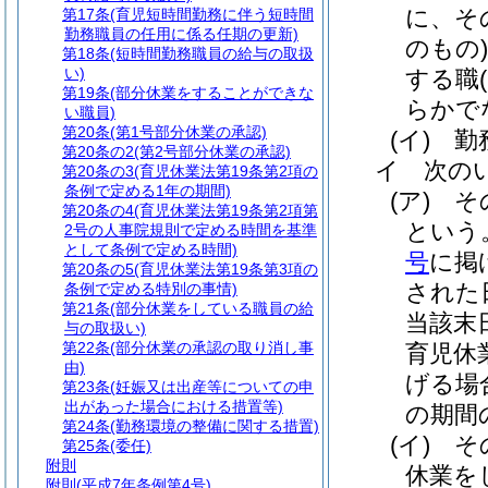
に、そ
第17条
(育児短時間勤務に伴う短時間
勤務職員の任用に係る任期の更新)
のもの
第18条
(短時間勤務職員の給与の取扱
い)
する職
第19条
(部分休業をすることができな
らかで
い職員)
第20条
(第1号部分休業の承認)
(イ)
勤
第20条の2
(第2号部分休業の承認)
イ
次の
第20条の3
(育児休業法第19条第2項の
条例で定める1年の期間)
(ア)
そ
第20条の4
(育児休業法第19条第2項第
という
2号の人事院規則で定める時間を基準
として条例で定める時間)
号
に掲
第20条の5
(育児休業法第19条第3項の
された
条例で定める特別の事情)
第21条
(部分休業をしている職員の給
当該末
与の取扱い)
第22条
(部分休業の承認の取り消し事
育児休
由)
げる場
第23条
(妊娠又は出産等についての申
出があった場合における措置等)
の期間
第24条
(勤務環境の整備に関する措置)
(イ)
そ
第25条
(委任)
附則
休業を
附則
(平成7年条例第4号)