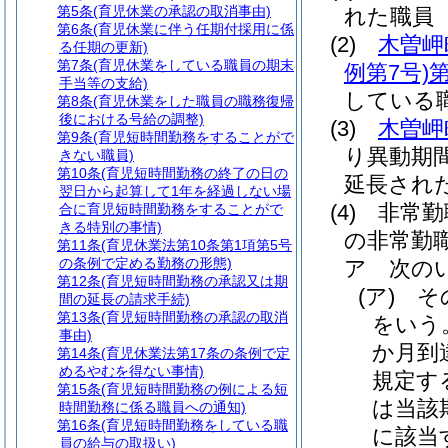
第5条
(育児休業の承認の取消事由)
れた職員
第6条
(育児休業に伴う任期付採用に係
(2)
木曽岬
る任期の更新)
第7条
(育児休業をしている職員の期末
例第7号)
第
手当等の支給)
している
第8条
(育児休業をした職員の職務復帰
後における号給の調整)
(3)
木曽岬
第9条
(育児短時間勤務をすることがで
り異動期
きない職員)
第10条
(育児短時間勤務の終了の日の
延長され
翌日から起算して1年を経過しない場
(4)
非常勤
合に育児短時間勤務をすることがで
きる特別の事情)
の非常勤
第11条
(育児休業法第10条第1項第5号
の条例で定める勤務の形態)
ア
次の
第12条
(育児短時間勤務の承認又は期
(ア)
そ
間の延長の請求手続)
第13条
(育児短時間勤務の承認の取消
をいう
事由)
か月到
第14条
(育児休業法第17条の条例で定
めるやむを得ない事情)
規定す
第15条
(育児短時間勤務の例による短
は当該
時間勤務に係る職員への通知)
第16条
(育児短時間勤務をしている職
に該当
員の給与の取扱い)