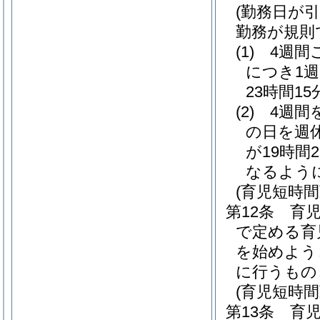
(勤務日が
勤務が規則
(1)
4週間
につき1週
23時間1
(2)
4週間
の日を週
が19時間
なるよう
(育児短時
第12条
育
で定める育
を始めよう
に行うもの
(育児短時
第13条
育児