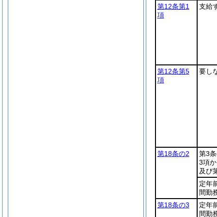
第12条第1
支給
項
第12条第5
要し
項
第18条の2
第3条
3項
及び
定年
間勤
第18条の3
定年
間勤