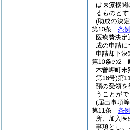
は医療機関
るものとす
(助成の決
第10条
条例
医療費決定
成の申請に
申請却下決
第10条の2
木曽岬町未
第16号)
第
額の受領を
うことがで
(届出事項等
第11条
条例
所、加入医
事項とし、