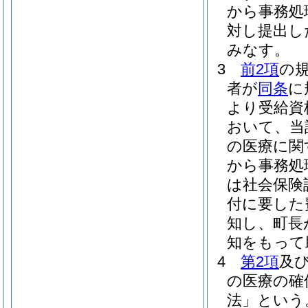
から事務処
対し提出し
みなす。
3
前2項
の
者が
同条
に
より受給資
おいて、当
の医療に関
から事務処
は社会保険
付に要した
知し、町長
知をもって
4
第2項
及
の医療の確
法」という