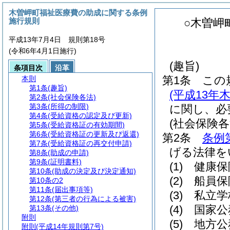
木曽岬町福祉医療費の助成に関する条例
施行規則
○木曽岬
平成13年7月4日 規則第18号
(令和6年4月1日施行)
(趣旨)
条項目次
沿革
第1条
この
本則
第1条
(趣旨)
(平成13年
第2条
(社会保険各法)
第3条
(所得の制限)
に関し、必
第4条
(受給資格の認定及び更新)
(社会保険各
第5条
(受給資格証の有効期間)
第6条
(受給資格証の更新及び返還)
第2条
条例
第7条
(受給資格証の再交付申請)
げる法律を
第8条
(助成の申請)
第9条
(証明書料)
(1)
健康保
第10条
(助成の決定及び決定通知)
(2)
船員保
第10条の2
第11条
(届出事項等)
(3)
私立学
第12条
(第三者の行為による被害)
(4)
国家公
第13条
(その他)
附則
(5)
地方公
附則
(平成14年規則第7号)