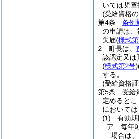
いては児童
(受給資格
第4条
条例
の申請は、
失届
(
様式第
2
町長は、
該認定又は
(
様式第2号
)
する。
(受給資格証
第5条
受給
定めるとこ
においては
(1)
有効期
ア
毎年9
場合は、