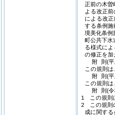
正前の木曽
よる改正前
による改正
する条例施
境美化条例
町公共下水
る様式によ
の修正を加
附
則
(
この規則は
附
則
(
この規則は
附
則
(
1
この規則
2
この規則
成に関する