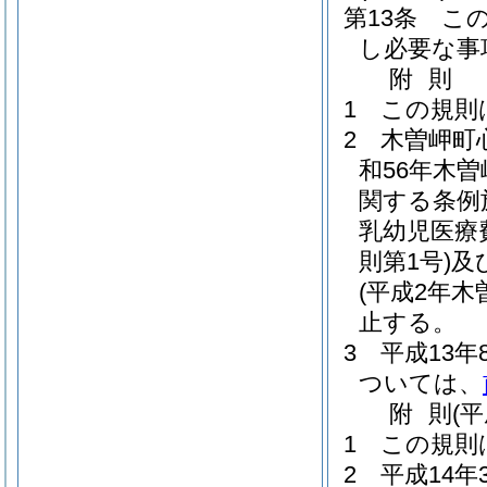
第13条
こ
し必要な事
附
則
1
この規則
2
木曽岬町
和56年木曽
関する条例
乳幼児医療
則第1号)
及
(平成2年木
止する。
3
平成13
ついては、
附
則
(
1
この規則
2
平成14