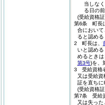
当しな
る日の前
(受給資格
第6条
町長
合において
ると認める
2
町長は、
いと認める
めるときは
第3号
)
を、
3
受給資格
又は受給資
証を直ちに
(受給資格
第7条
受給
又は失った