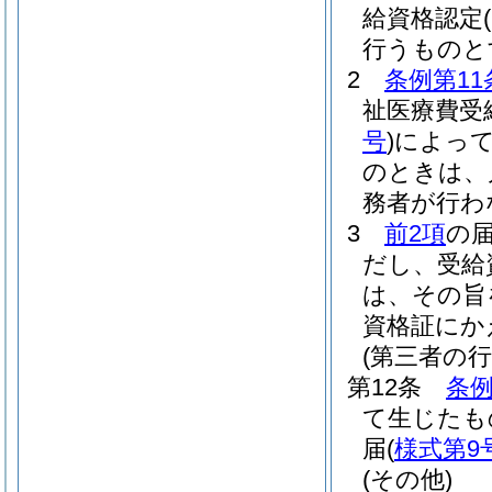
給資格認定
行うものと
2
条例第11
祉医療費受
号
)
によっ
のときは、
務者が行わ
3
前2項
の
だし、受給
は、その旨
資格証にか
(第三者の
第12条
条例
て生じたも
届
(
様式第9
(その他)