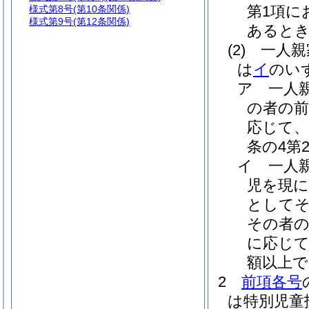
第1項に
様式第8号
(第10条関係)
様式第9号
(第12条関係)
あると
(2)
一人親
は
イ
のい
ア
一人
の者の前
応じて、
条の4第
イ
一人
児を現に
として
その者の
に応じて
額以上
2
前項各号
は特別児童