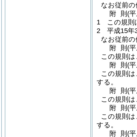
なお従前の
附
則
(
1
この規則
2
平成15
なお従前の
附
則
(
この規則は
附
則
(
この規則は
する。
附
則
(
この規則は
附
則
(
この規則は
する。
附
則
(