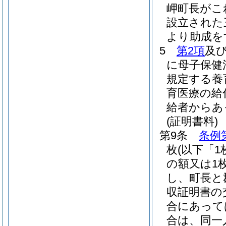
岬町長がこ
設立された
より助成を
5
第2項
及
に母子保健
規定する養
育医療の給
給者からあ
(証明書料)
第9条
条例
枚
(以下「1
の額又は1
し、町長と
収証明書の
合にあって
合は、同一