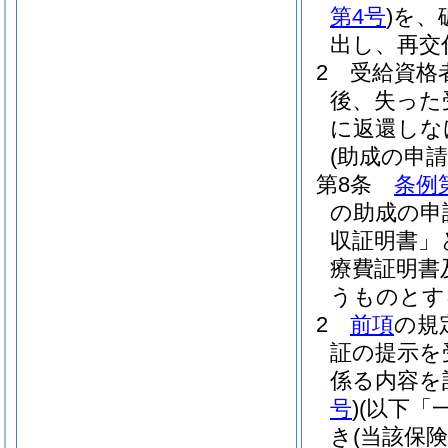
第4号
)
を、
出し、再交
2
受給資格
後、失った
に返還しな
(助成の申請
第8条
条例
の助成の申
収証明書」
療費証明書
うものとす
2
前項
の規
証の提示を
係る内容を
号
)
(以下「
き
(当該保