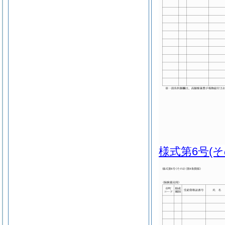
様式第6号
(そ