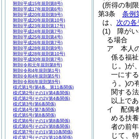
附則
(平成15年規則第8号)
(所得の制限
附則
(平成17年規則第6号)
第3条
条例
附則
(平成20年規則第9号)
附則
(平成20年規則第10号)
は、
次の各
附則
(平成23年規則第17号)
(1)
障がい
附則
(平成24年規則第7号)
附則
(平成25年規則第4号)
る場合
附則
(平成26年規則第7号)
ア
本人
附則
(平成28年規則第9号)
附則
(平成28年規則第10号)
係る福祉
附則
(平成30年規則第7号)
じ。)
が
附則
(令和元年規則第8号)
附則
(令和4年規則第1号)
一にする
附則
(令和4年規則第5号)
附則
(令和6年規則第9号)
う。)
の
様式第1号
(第4条、第11条関係)
関する法
様式第2号
(その1)(第4条関係)
様式第2号
(その2)(第4条関係)
以上で
様式第3号
(第6条関係)
イ
配偶
様式第4号
(第7条関係)
様式第5号
(第8条関係)
める扶
様式第6号
(その1)(第8条関係)
者の前年
様式第6号
(その2)(第8条関係)
様式第7号
(その1)(第10条関係)
じて、特
様式第7号
(その2)(第10条関係)