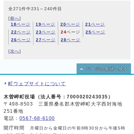
全271件中231～240件目
[
前へ
]
18
ページ
19
ページ
20
ページ
21
ページ
22
ページ
23
ページ
24
ページ
25
ページ
26
ページ
27
ページ
28
ページ
[
次へ
]
ページの先頭へ戻る
町ウェブサイトについて
木曽岬町役場（法人番号：7000020243035）
〒498-8503 三重県桑名郡木曽岬町大字西対海地
251番地
電話：
0567-68-6100
開庁時間
月曜日から金曜日の午前8時30分から午後5時