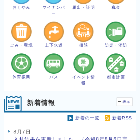
おくやみ
マイナンバ
届出・証明
税金
ー
ごみ・環境
上下水道
相談
防災・消防
体育振興
バス
イベント情
都市計画
報
新着情報
表示
新着の一覧
新着RSS
8月7日
入札結果を更新しました。（令和8年8月6日実