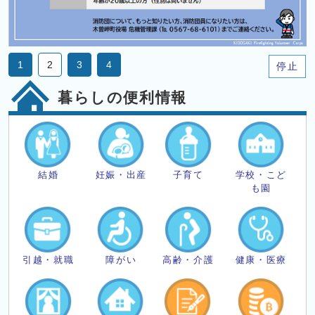
1
2
3
4
停止
暮らしの便利情報
結婚
妊娠・出産
子育て
学校・こど
も園
引越・就職
障がい
高齢・介護
健康・医療