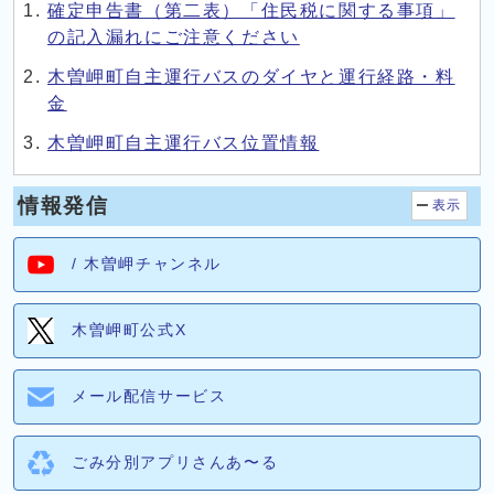
確定申告書（第二表）「住民税に関する事項」
の記入漏れにご注意ください
木曽岬町自主運行バスのダイヤと運行経路・料
金
木曽岬町自主運行バス位置情報
情報発信
表示
/ 木曽岬チャンネル
木曽岬町公式X
メール配信サービス
ごみ分別アプリさんあ〜る