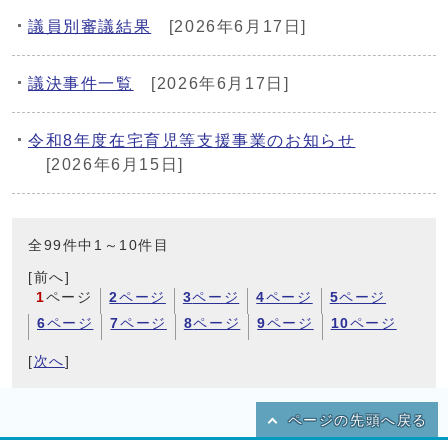
議員別審議結果
[2026年6月17日]
議決事件一覧
[2026年6月17日]
令和8年度在宅育児等支援事業のお知らせ
[2026年6月15日]
全99件中1～10件目
[前へ]
1
ページ
2
ページ
3
ページ
4
ページ
5
ページ
6
ページ
7
ページ
8
ページ
9
ページ
10
ページ
[
次へ
]
ページの先頭へ戻る