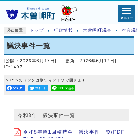
メニュー
トップ
行政情報
木曽岬町議会
本会議
現在位置
議決事件一覧
[公開：
2026年6月17日
]
[更新：
2026年6月17日
]
ID:1497
SNSへのリンクは別ウィンドウで開きます
令和8年 議決事件一覧
令和8年第1回臨時会 議決事件一覧(PDF