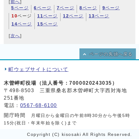
[
前へ
]
5
ページ
6
ページ
7
ページ
8
ページ
9
ページ
10
ページ
11
ページ
12
ページ
13
ページ
14
ページ
15
ページ
[
次へ
]
ページの先頭へ戻る
町ウェブサイトについて
木曽岬町役場（法人番号：7000020243035）
〒498-8503 三重県桑名郡木曽岬町大字西対海地
251番地
電話：
0567-68-6100
開庁時間
月曜日から金曜日の午前8時30分から午後5時
15分(祝日・年末年始を除く)まで
Copyright (C) kisosaki All Rights Reserved.