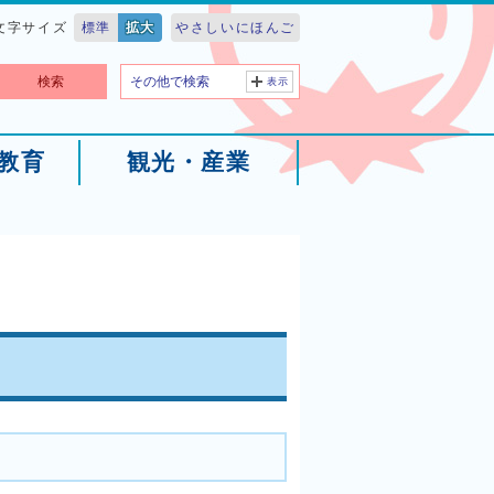
文字サイズ
標準
拡大
やさしいにほんご
検索
その他で検索
表示
教育
観光・産業