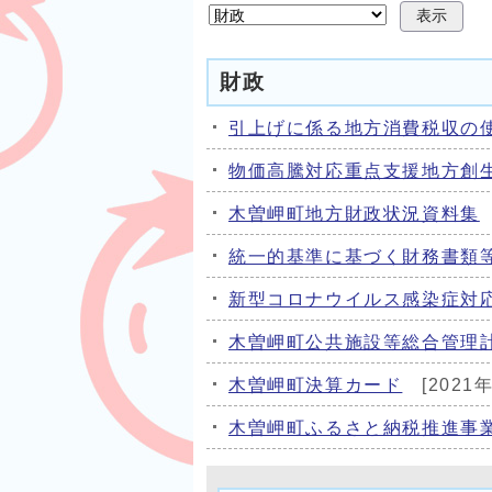
表示
財政
引上げに係る地方消費税収の
物価高騰対応重点支援地方創
木曽岬町地方財政状況資料集
統一的基準に基づく財務書類
新型コロナウイルス感染症対
木曽岬町公共施設等総合管理
木曽岬町決算カード
[2021
木曽岬町ふるさと納税推進事