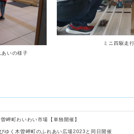
ミニ四駆走行会
いの様子
木曽岬町わいわい市場【単独開催】
伸びゆく木曽岬町のふれあい広場2023と同日開催