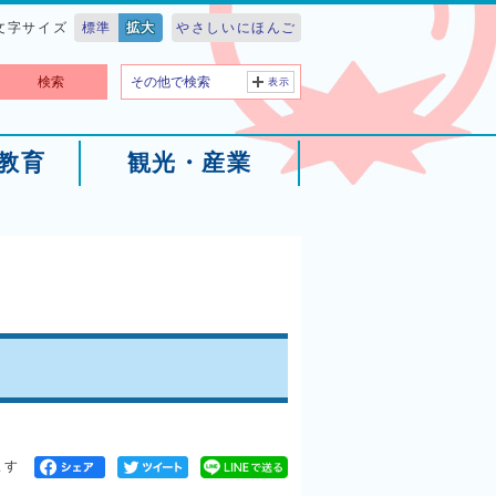
文字サイズ
標準
拡大
やさしいにほんご
検索
その他で検索
表示
教育
観光・産業
ます