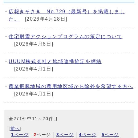
広報きそさき No.729（最新号）を掲載しまし
た。
[2026年4月28日]
住宅耐震アクションプログラムの策定について
[2026年4月8日]
UUUM株式会社と地域連携協定を締結
[2026年4月1日]
農業振興地域の農用地区域から除外を希望する方へ
[2026年4月1日]
全271件中11～20件目
[
前へ
]
1
ページ
2
ページ
3
ページ
4
ページ
5
ページ