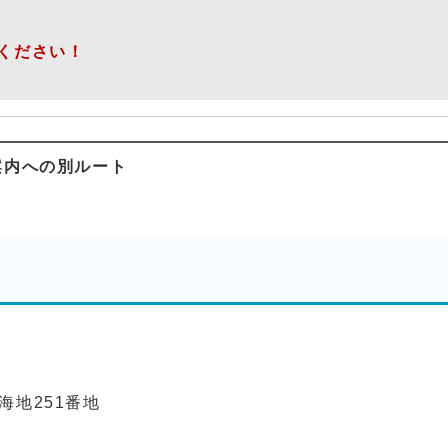
ください！
案内への別ルート
）
海地251番地