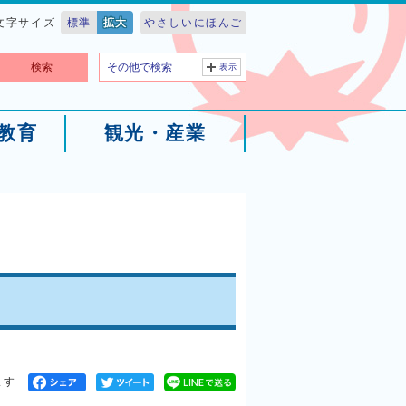
文字サイズ
標準
拡大
やさしいにほんご
検索
その他で検索
表示
教育
観光・産業
ます