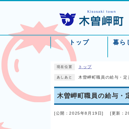
トップ
暮ら
トップ
現在位置
木曽岬町職員の給与・定
あしあと
木曽岬町職員の給与・
[公開：
2025年8月19日
]
[更新：
2