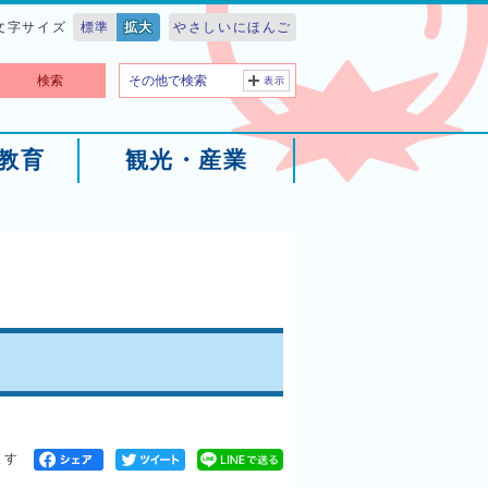
文字サイズ
標準
拡大
やさしいにほんご
検索
その他で検索
表示
教育
観光・産業
ます