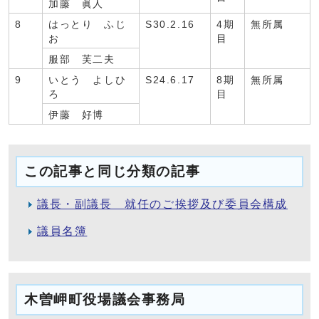
加藤 眞人
8
はっとり ふじ
S30.2.16
4期
無所属
お
目
服部 芙二夫
9
いとう よしひ
S24.6.17
8期
無所属
ろ
目
伊藤 好博
この記事と同じ分類の記事
議長・副議長 就任のご挨拶及び委員会構成
議員名簿
木曽岬町役場議会事務局