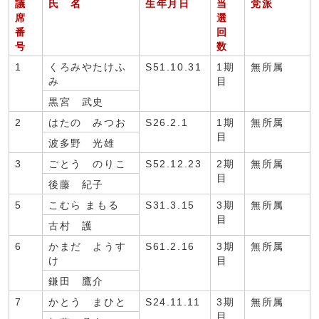
議
氏 名
生年月日
当
党派
席
選
番
回
号
数
1
くろみやたけふ
S51.10.31
1期
無所属
み
目
黒宮 武史
2
はたの みつお
S26.2.1
1期
無所属
目
波多野 光雄
3
ごとう のりこ
S52.12.23
2期
無所属
目
後藤 紀子
5
こむら まもる
S31.3.15
3期
無所属
目
古村 護
6
かまだ ようす
S61.2.16
3期
無所属
け
目
鎌田 鷹介
7
かとう まひと
S24.11.11
3期
無所属
目