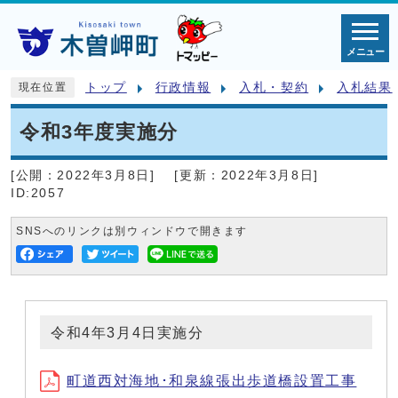
メニュー
トップ
行政情報
入札・契約
入札結果
現在位置
令和3年度実施分
[公開：
2022年3月8日
]
[更新：
2022年3月8日
]
ID:2057
SNSへのリンクは別ウィンドウで開きます
令和4年3月4日実施分
町道西対海地･和泉線張出歩道橋設置工事