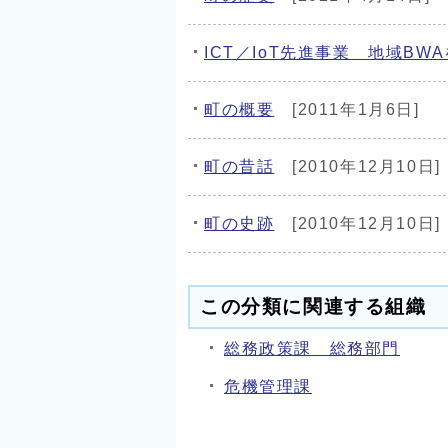
ICT／IoT先進事業 地域B
町の概要
[2011年1月6日]
町の昔話
[2010年12月10日]
町の史跡
[2010年12月10日]
この分類に関連する組織
総務政策課 総務部門
危機管理課