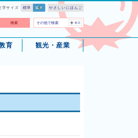
文字サイズ
標準
拡大
やさしいにほんご
検索
その他で検索
表示
教育
観光・産業