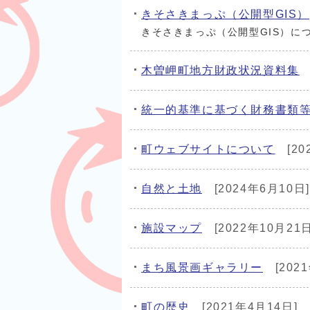
きそさきまっぷ（公開型GIS）
きそさきまっぷ（公開型GIS）に
木曽岬町地方財政状況資料集
統一的基準に基づく財務書類
町ウェブサイトについて
[20
自然と土地
[2024年6月10日]
施設マップ
[2022年10月21日
まち風景画ギャラリー
[202
町の歴史
[2021年4月14日]