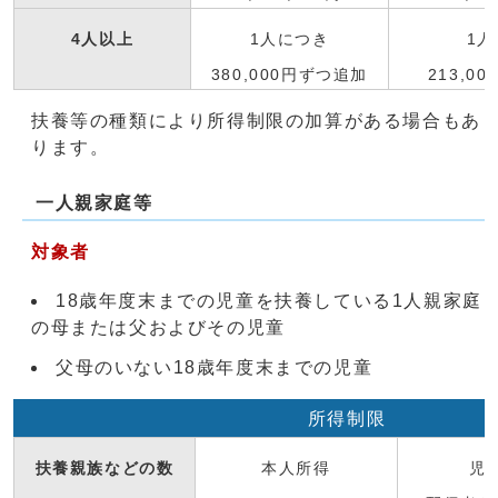
4人以上
1人につき
1
380,000円ずつ追加
213,0
扶養等の種類により所得制限の加算がある場合もあ
ります。
一人親家庭等
対象者
18歳年度末までの児童を扶養している1人親家庭
の母または父およびその児童
父母のいない18歳年度末までの児童
所得制限
扶養親族などの数
本人所得
児