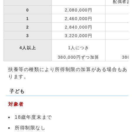
配偶者お
0
2,080,000円
2
1
2,460,000円
2
2
2,840,000円
3
3
3,220,000円
3
4人以上
1人につき
380,000円ずつ加算
38
扶養等の種類により所得制限の加算がある場合もあ
ります。
子ども
対象者
18歳年度末まで
所得制限なし