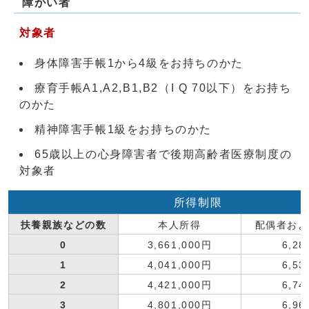
障がい者
対象者
身体障害手帳1から4級をお持ちのかた
療育手帳A1,A2,B1,B2（I Q 70以下）をお持ち
のかた
精神障害手帳1級をお持ちのかた
65歳以上の心身障害者で後期高齢者医療制度の
対象者
所得制限
扶養親族などの数
本人所得
配偶者およ
0
3,661,000円
6,28
1
4,041,000円
6,53
2
4,421,000円
6,74
3
4,801,000円
6,96