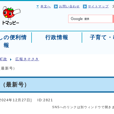
本文へ
お問い合わせ
サイトマップ
しの便利情
行政情報
子育て・
報
町政
広報きそさき
（最新号）
3（最新号）
2024年12月27日
]
ID:2821
SNSへのリンクは別ウィンドウで開き