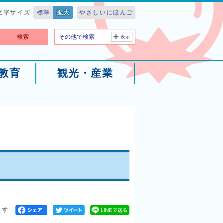
文字サイズ
標準
拡大
やさしいにほんご
検索
その他で検索
表示
教育
観光・産業
ます