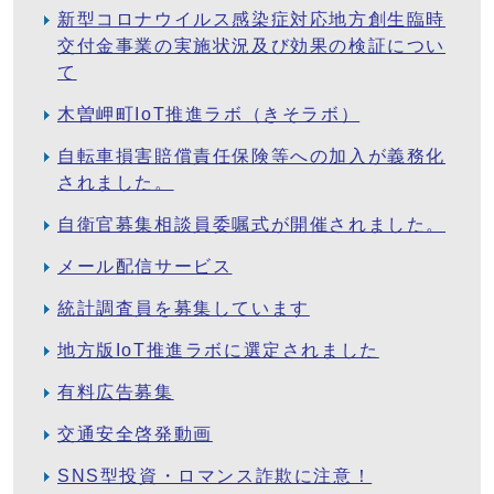
新型コロナウイルス感染症対応地方創生臨時
交付金事業の実施状況及び効果の検証につい
て
木曽岬町IoT推進ラボ（きそラボ）
自転車損害賠償責任保険等への加入が義務化
されました。
自衛官募集相談員委嘱式が開催されました。
メール配信サービス
統計調査員を募集しています
地方版IoT推進ラボに選定されました
有料広告募集
交通安全啓発動画
SNS型投資・ロマンス詐欺に注意！