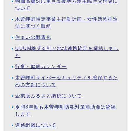
物価高騰対応重点支援地方創生臨時交付金に
ついて
木曽岬町特定事業主行動計画・女性活躍推進
法に基づく取組
住まいの耐震化
UUUM株式会社と地域連携協定を締結しまし
た
行事・健康カレンダー
木曽岬町サイバーセキュリティを確保するた
めの方針について
企業版ふるさと納税について
令和8年度も木曽岬町防犯対策補助金は継続
します
道路網図について