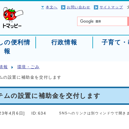
本文へ
お問い合わせ
サイトマップ
しの便利情
行政情報
子育て・
報
情報
環境・ごみ
ムの設置に補助金を交付します
テムの設置に補助金を交付します
023年4月6日
]
ID:634
SNSへのリンクは別ウィンドウで開き