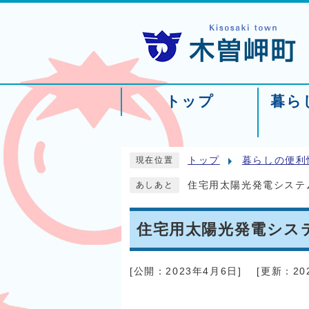
トップ
暮ら
トップ
暮らしの便利
現在位置
住宅用太陽光発電システ
あしあと
住宅用太陽光発電シス
[公開：
2023年4月6日
]
[更新：
2