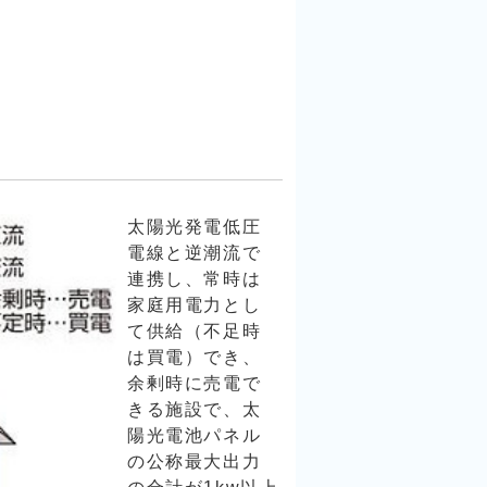
す
太陽光発電低圧
電線と逆潮流で
連携し、常時は
家庭用電力とし
て供給（不足時
は買電）でき、
余剰時に売電で
きる施設で、太
陽光電池パネル
の公称最大出力