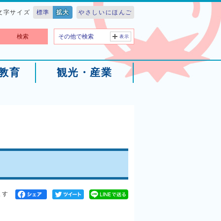
文字サイズ
標準
拡大
やさしいにほんご
検索
その他で検索
表示
教育
観光・産業
ます