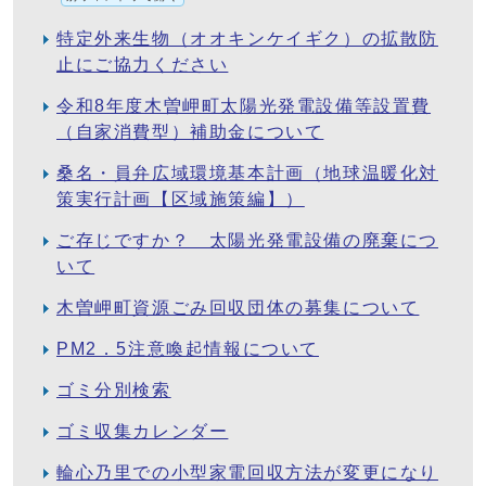
特定外来生物（オオキンケイギク）の拡散防
止にご協力ください
令和8年度木曽岬町太陽光発電設備等設置費
（自家消費型）補助金について
桑名・員弁広域環境基本計画（地球温暖化対
策実行計画【区域施策編】）
ご存じですか？ 太陽光発電設備の廃棄につ
いて
木曽岬町資源ごみ回収団体の募集について
PM2．5注意喚起情報について
ゴミ分別検索
ゴミ収集カレンダー
輪心乃里での小型家電回収方法が変更になり