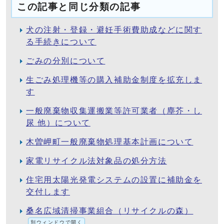
この記事と同じ分類の記事
犬の注射・登録・避妊手術費助成などに関す
る手続きについて
ごみの分別について
生ごみ処理機等の購入補助金制度を拡充しま
す
一般廃棄物収集運搬業等許可業者（塵芥・し
尿 他）について
木曽岬町一般廃棄物処理基本計画について
家電リサイクル法対象品の処分方法
住宅用太陽光発電システムの設置に補助金を
交付します
桑名広域清掃事業組合（リサイクルの森）
別ウィンドウで開く