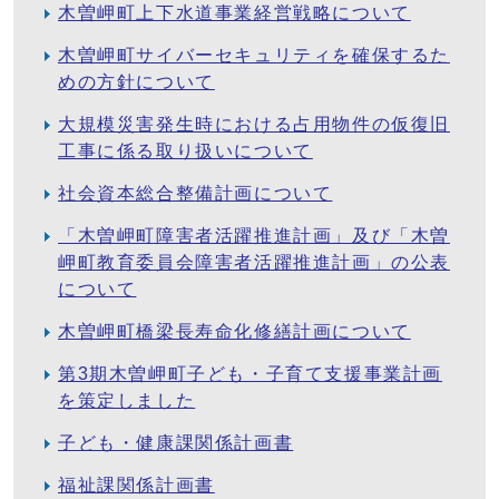
木曽岬町上下水道事業経営戦略について
木曽岬町サイバーセキュリティを確保するた
めの方針について
大規模災害発生時における占用物件の仮復旧
工事に係る取り扱いについて
社会資本総合整備計画について
「木曽岬町障害者活躍推進計画」及び「木曽
岬町教育委員会障害者活躍推進計画」の公表
について
木曽岬町橋梁長寿命化修繕計画について
第3期木曽岬町子ども・子育て支援事業計画
を策定しました
子ども・健康課関係計画書
福祉課関係計画書