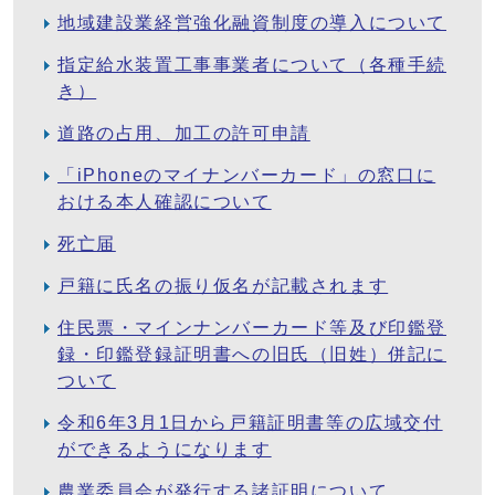
地域建設業経営強化融資制度の導入について
指定給水装置工事事業者について（各種手続
き）
道路の占用、加工の許可申請
「iPhoneのマイナンバーカード」の窓口に
おける本人確認について
死亡届
戸籍に氏名の振り仮名が記載されます
住民票・マインナンバーカード等及び印鑑登
録・印鑑登録証明書への旧氏（旧姓）併記に
ついて
令和6年3月1日から戸籍証明書等の広域交付
ができるようになります
農業委員会が発行する諸証明について