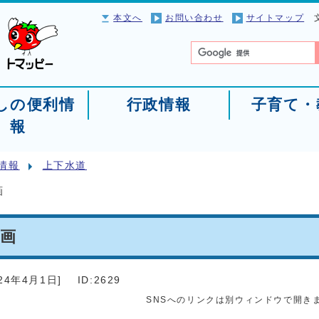
本文へ
お問い合わせ
サイトマップ
しの便利情
行政情報
子育て・
報
情報
上下水道
画
計画
024年4月1日
]
ID:2629
SNSへのリンクは別ウィンドウで開き