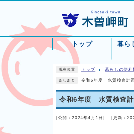
トップ
暮ら
トップ
暮らしの便利
現在位置
令和6年度 水質検査計
あしあと
令和6年度 水質検査
[公開：
2024年4月1日
]
[更新：
2