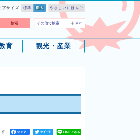
文字サイズ
標準
拡大
やさしいにほんご
検索
その他で検索
表示
教育
観光・産業
ます