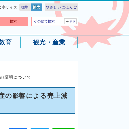
文字サイズ
標準
拡大
やさしいにほんご
検索
その他で検索
表示
教育
観光・産業
少の証明について
症の影響による売上減