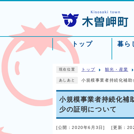
トップ
暮ら
トップ
観光・産業
現在位置
小規模事業者持続化補助
あしあと
小規模事業者持続化補
少の証明について
[公開：
2020年6月3日
]
[更新：
2