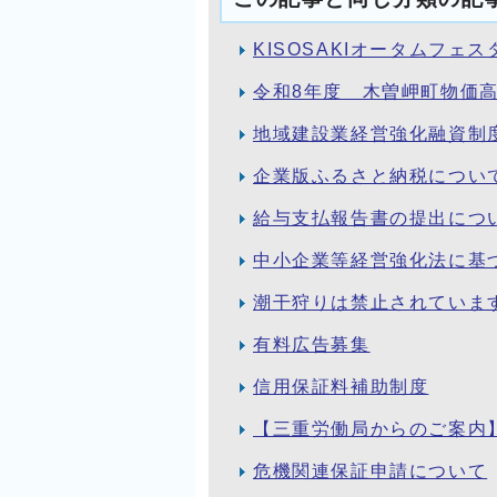
KISOSAKIオータムフェス
令和8年度 木曽岬町物価高
地域建設業経営強化融資制
企業版ふるさと納税につい
給与支払報告書の提出につ
中小企業等経営強化法に基
潮干狩りは禁止されていま
有料広告募集
信用保証料補助制度
【三重労働局からのご案内
危機関連保証申請について