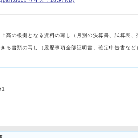
pan.docx サイズ：18.97KB)
売上高の根拠となる資料の写し（月別の決算書、試算表、
確認できる書類の写し（履歴事項全部証明書、
51
事