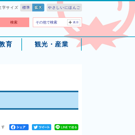
文字サイズ
標準
拡大
やさしいにほんご
検索
その他で検索
表示
教育
観光・産業
ます