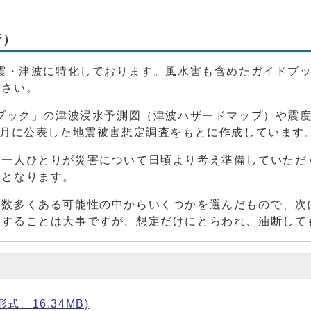
行）
地震・津波に特化しております。風水害も含めたガイドブ
ださい。
ドブック」の津波浸水予測図（津波ハザードマップ）や震
3月に公表した地震被害想定調査をもとに作成しています
、一人ひとりが災害について日頃より考え準備していただ
歩となります。
、数多くある可能性の中からいくつかを選んだもので、次
にすることは大事ですが、想定だけにとらわれ、油断して
式、16.34MB)