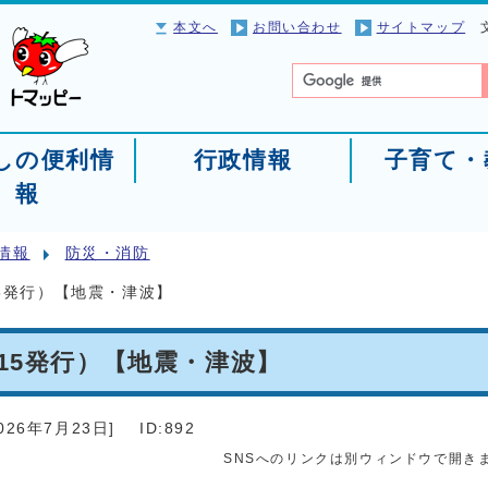
本文へ
お問い合わせ
サイトマップ
しの便利情
行政情報
子育て・
報
情報
防災・消防
5発行）【地震・津波】
15発行）【地震・津波】
026年7月23日
]
ID:892
SNSへのリンクは別ウィンドウで開き