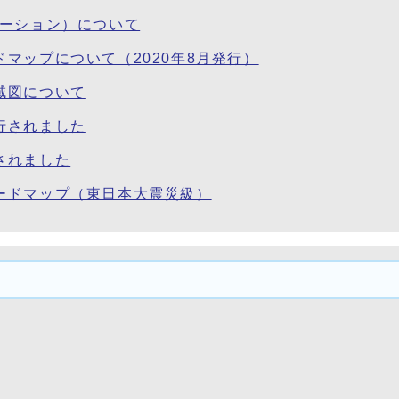
テーション）について
マップについて（2020年8月発行）
域図について
行されました
されました
ードマップ（東日本大震災級）