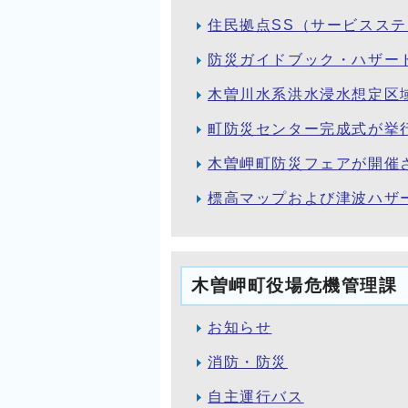
住民拠点SS（サービスス
防災ガイドブック・ハザード
木曽川水系洪水浸水想定区
町防災センター完成式が挙
木曽岬町防災フェアが開催
標高マップおよび津波ハザ
木曽岬町役場危機管理課
お知らせ
消防・防災
自主運行バス