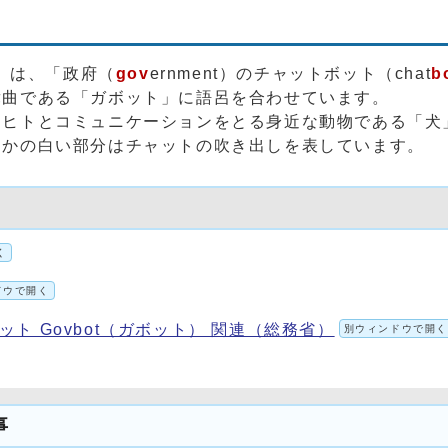
）」は、「政府（
gov
ernment）のチャットボット（chat
b
舞曲である「ガボット」に語呂を合わせています。
はヒトとコミュニケーションをとる身近な動物である「犬
なかの白い部分はチャットの吹き出しを表しています。
く
ドウで開く
ト Govbot（ガボット） 関連（総務省）
別ウィンドウで開
事