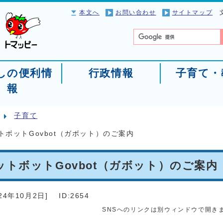
本文へ
お問い合わせ
サイトマップ
しの便利情
行政情報
子育て・
報
子育て
ボットGovbot（ガボット）のご案内
トボットGovbot（ガボット）のご案内
24年10月2日
]
ID:2654
SNSへのリンクは別ウィンドウで開き