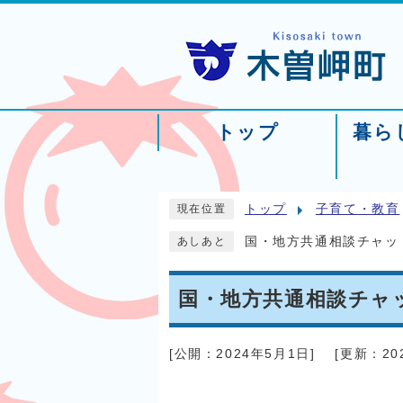
トップ
暮ら
トップ
子育て・教育
現在位置
国・地方共通相談チャット
あしあと
国・地方共通相談チャッ
[公開：
2024年5月1日
]
[更新：
20