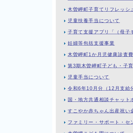
木曽岬町子育てリフレッシ
児童扶養手当について
子育て支援アプリ「（母子
妊婦等包括支援事業
木曽岬町1か月児健康診査
第3期木曽岬町子ども・子
児童手当について
令和6年10月分（12月支
国・地方共通相談チャットボ
すこやか赤ちゃん出産祝い
ファミリー・サポート・セ