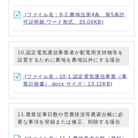
(ファイル名：9-2.農地法第4条、第5条許
可証明願.ワード形式、33.00KB)
10.認定電気通信事業者が配電用支持物等を
設置するために農地を農地以外にする場合
(ファイル名：10-1.認定電気通信事業（事
業計画書）.docx サイズ：13.12KB)
11.農業従事日数や営農状況等農家台帳に必
要な事項を登録または修正、削除する場合